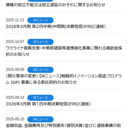
債権の取立不能又は取立遅延のおそれに関するお知らせ
2025-11-13
IRニュース
2026年3月期 第２四半期(中間期)決算短信[IFRS]（連結）
2025-10-07
IRニュース
ウクライナ復興支援・中東欧諸国等連携強化事業に関わる補助金採
択のお知らせ
2025-09-09
IRニュース
（開示事項の変更） 【IRニュース】戦略的イノベーション創造プログラ
ム (SIP) 事業に係る委託契約のお知らせ
2025-08-14
IRニュース
2026年3月期 第１四半期決算短信[IFRS]（連結）
2025-05-15
IRニュース
金融収益、金融費用及び特別損失（個別決算）並びに連結業績の前