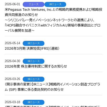
2026-06-01
ニュース
IRニュース
米Pegasus Tech Ventures, Inc.との戦略的業務提携および戦略投
資共同推進のお知らせ
〜シリコンバレー発イノベーションネットワークとの連携により、
「HCPS融合サイバニクスwithフィジカルAI」領域の事業創出とグロ
ーバル展開を加速〜
2026-05-14
IRニュース
2026年3月期 決算短信[IFRS]（連結）
2026-04-30
IRニュース
2026年度 株主優待制度に関するお知らせ
2026-03-26
IRニュース
（開示事項の変更）【IRニュース】戦略的イノベーション創造プログラ
ム (SIP) 事業に係る委託契約のお知らせ
2026-03-18
IRニュース