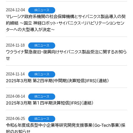
2024-12-04
IRニュース
マレーシア政府系機関の社会保障機構とサイバニクス製品導入の契
約締結 〜国立 神経ロボット・サイバニクス・リハビリテーションセン
ターへの大型導入が決定〜
2024-11-18
IRニュース
ウクライナ緊急復旧・復興向けサイバニクス製品受注に関するお知ら
せ
2024-11-14
IRニュース
2025年3月期 第２四半期(中間期)決算短信[IFRS]（連結）
2024-08-14
IRニュース
2025年3月期 第１四半期決算短信[IFRS]（連結）
2024-06-25
IRニュース
令和６年度成長型中小企業等研究開発支援事業（Go-Tech事業）採
択のお知らせ