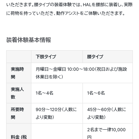
いただきます。腰タイプの装着体験では、HALを腰部に装着し、実際
に荷物を持っていただき、動作アシストをご体験いただきます。
装着体験基本情報
下肢タイプ
腰タイプ
実施時
月曜日〜金曜日 10:00〜18:00（祝日および施設
間
休業日を除く）
実施人
1名〜4名
1名〜6名
数
所要時
90分〜120分（人数に
45分〜60分（人数に
間
より変動）
より変動）
2名まで一律10,000
料金 (税
円