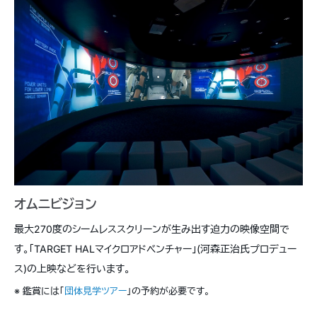
オムニビジョン
最大270度のシームレススクリーンが生み出す迫力の映像空間で
す。「TARGET HALマイクロアドベンチャー」(河森正治氏プロデュー
ス)の上映などを行います。
※ 鑑賞には「
団体見学ツアー
」の予約が必要です。