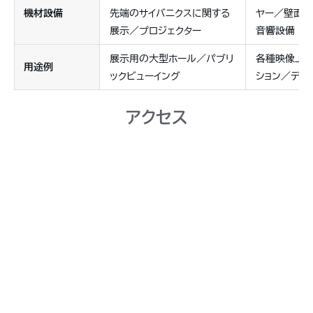
機材設備
先端のサイバニクスに関する
ヤー／壁面ス
展示／プロジェクター
音響設備
展示用の大型ホール／パブリ
各種映像上映
用途例
ックビューイング
ション／デモ
アクセス