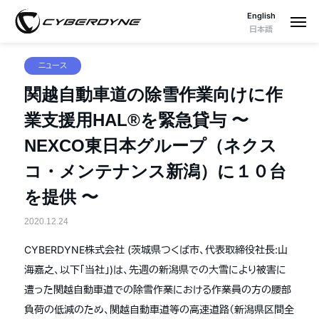
English
日本語
ニュース
関越自動車道の除雪作業向けに作
業支援用HAL®を緊急貸与 〜
NEXCO東日本グループ（ネクス
コ・メンテナンス新潟）に１０台
を提供 〜
2020.12.24
CYBERDYNE株式会社 (茨城県つくば市、代表取締役社長:山
海嘉之、以下「当社」)は、先週の新潟県での大雪により被害に
遭った関越自動車道での除雪作業における作業員の方の腰部
負荷の低減のため、関越自動車道等の高速道路（新潟県区間全