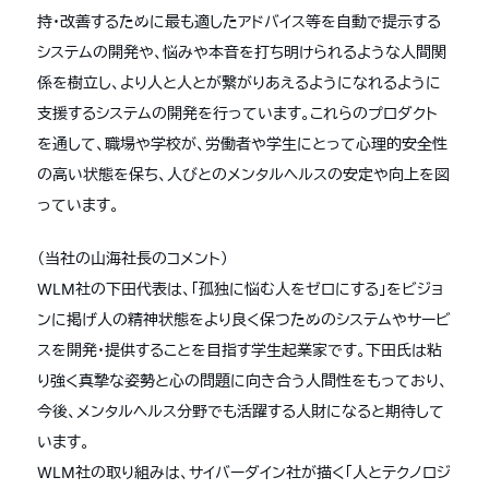
持・改善するために最も適したアドバイス等を自動で提示する
システムの開発や、悩みや本音を打ち明けられるような人間関
係を樹立し、より人と人とが繋がりあえるようになれるように
支援するシステムの開発を行っています。これらのプロダクト
を通して、職場や学校が、労働者や学生にとって心理的安全性
の高い状態を保ち、人びとのメンタルヘルスの安定や向上を図
っています。
（当社の山海社長のコメント）
WLM社の下田代表は、「孤独に悩む人をゼロにする」をビジョ
ンに掲げ人の精神状態をより良く保つためのシステムやサービ
スを開発・提供することを目指す学生起業家です。下田氏は粘
り強く真摯な姿勢と心の問題に向き合う人間性をもっており、
今後、メンタルヘルス分野でも活躍する人財になると期待して
います。
WLM社の取り組みは、サイバーダイン社が描く「人とテクノロジ