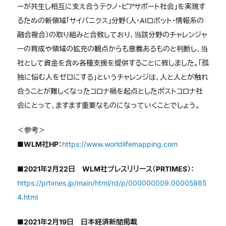
ーが共生し相互に支え合うテクノ・ピアサポート社会」を実現す
るための新領域「サイバニクス」分野（人・AIロボット・情報系の
融合複合）の取り組みと合致しており、当該分野のチャレンジャ
ーの育成や領域の拡充の観点からも意義あるものと判断し、当
社として資金を含め各種支援を提供することに致しました。「孤
独に悩む人をゼロにする」というチャレンジは、人と人とが触れ
合うことが難しくなったコロナ禍を起点としたポストコロナ社
会にとって、ますます重要なものになっていくことでしょう。
＜参考＞
■WLM社HP：
https://www.worldlifemapping.com
■2021年2月22日 WLM社プレスリリース（PRTIMES）：
https://prtimes.jp/main/html/rd/p/000000009.00005865
4.html
■2021年2月19日 日本経済新聞掲載