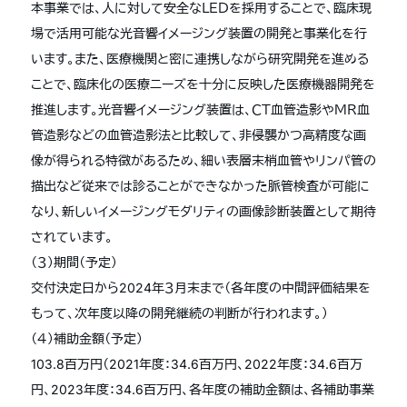
本事業では、人に対して安全なＬＥＤを採用することで、臨床現
場で活用可能な光音響イメージング装置の開発と事業化を行
います。また、医療機関と密に連携しながら研究開発を進める
ことで、臨床化の医療ニーズを十分に反映した医療機器開発を
推進します。光音響イメージング装置は、ＣＴ血管造影やＭＲ血
管造影などの血管造影法と比較して、非侵襲かつ高精度な画
像が得られる特徴があるため、細い表層末梢血管やリンパ管の
描出など従来では診ることができなかった脈管検査が可能に
なり、新しいイメージングモダリティの画像診断装置として期待
されています。
（３）期間（予定）
交付決定日から2024年３月末まで（各年度の中間評価結果を
もって、次年度以降の開発継続の判断が行われます。）
（４）補助金額（予定）
103.8百万円（2021年度：34.6百万円、2022年度：34.6百万
円、2023年度：34.6百万円、各年度の補助金額は、各補助事業