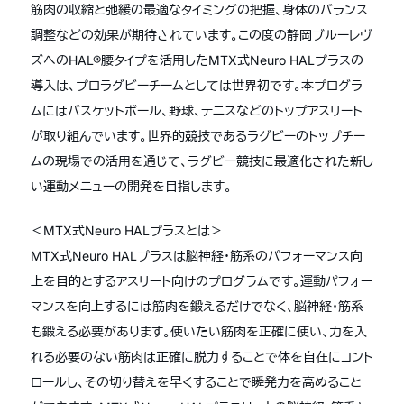
筋肉の収縮と弛緩の最適なタイミングの把握、身体のバランス
調整などの効果が期待されています。この度の静岡ブルーレヴ
ズへのHAL®腰タイプを活用したMTX式Neuro HALプラスの
導入は、プロラグビーチームとしては世界初です。本プログラ
ムにはバスケットボール、野球、テニスなどのトップアスリート
が取り組んでいます。世界的競技であるラグビーのトップチー
ムの現場での活用を通じて、ラグビー競技に最適化された新し
い運動メニューの開発を目指します。
＜MTX式Neuro HALプラスとは＞
MTX式Neuro HALプラスは脳神経・筋系のパフォーマンス向
上を目的とするアスリート向けのプログラムです。運動パフォー
マンスを向上するには筋肉を鍛えるだけでなく、脳神経・筋系
も鍛える必要があります。使いたい筋肉を正確に使い、力を入
れる必要のない筋肉は正確に脱力することで体を自在にコント
ロールし、その切り替えを早くすることで瞬発力を高めること