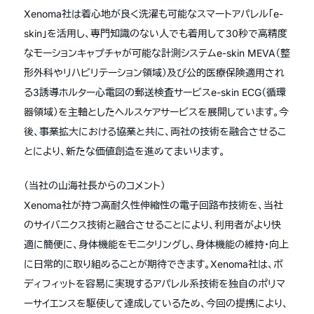
Xenoma社は着心地が良く洗濯も可能なスマートアパレル「e-
skin」を活用し、専門知識のない人でも着用して30秒で高精度
なモーションキャプチャが可能な計測システムe-skin MEVA（整
形外科やリハビリテーション領域）及び公的医療保険適用され
る3誘導ホルター心電図の郵送検査サービスe-skin ECG（循環
器領域）を主軸としたヘルスケアサービスを展開しています。今
後、事業拡大における協業と共に、両社の技術を融合させるこ
とにより、新たな価値創造を進めてまいります。
（当社の山海社長からのコメント）
Xenoma社が持つ高耐久性伸縮性の電子回路布技術を、当社
のサイバニクス技術と融合させることにより、利用者がより快
適に簡便に、身体機能をモニタリングし、身体機能の維持・向上
に日常的に取り組めることが期待できます。Xenoma社は、ボ
ディフィットを容易に実現するアパレル系技術を独自のポリマ
ーサイエンスを駆使して達成しているため、今回の提携により、