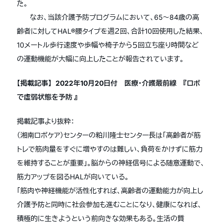
た。
なお、当該介護予防プログラムにおいて、65〜84歳の高
齢者に対してHAL®腰タイプを週２回、合計10回使用した結果、
10メートル歩行速度や歩幅や椅子から５回立ち座り時間など
の運動機能が大幅に向上したことが報告されています。
【掲載記事】 2022年10月20日付 医療・介護最前線 『ロボ
で虚弱状態を予防 』
掲載記事より抜粋：
（湘南ロボケア）センターの粕川隆士センター長は「高齢者が筋
トレで筋肉量をすぐに増やすのは難しい、負荷をかけずに筋力
を維持することが重要」。脳からの神経信号による随意運動で、
筋力アップを図るHALが向いている。
「筋肉や神経機能が活性化すれば、高齢者の運動能力が向上し
介護予防と同時に社会参加も進むことになり、健康になれば、
積極的に生きようという前向きな効果もある。生活の質