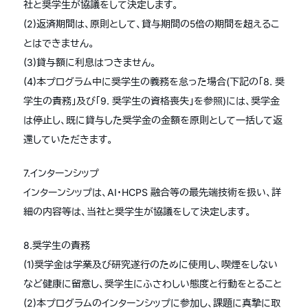
社と奨学生が協議をして決定します。
(2)返済期間は、原則として、貸与期間の5倍の期間を超えるこ
とはできません。
(3)貸与額に利息はつきません。
(4)本プログラム中に奨学生の義務を怠った場合(下記の「8. 奨
学生の責務」及び「9. 奨学生の資格喪失」を参照)には、奨学金
は停止し、既に貸与した奨学金の金額を原則として一括して返
還していただきます。
7.インターンシップ
インターンシップは、AI・HCPS 融合等の最先端技術を扱い、詳
細の内容等は、当社と奨学生が協議をして決定します。
8.奨学生の責務
(1)奨学金は学業及び研究遂行のために使用し、喫煙をしない
など健康に留意し、奨学生にふさわしい態度と行動をとること
(2)本プログラムのインターンシップに参加し、課題に真摯に取