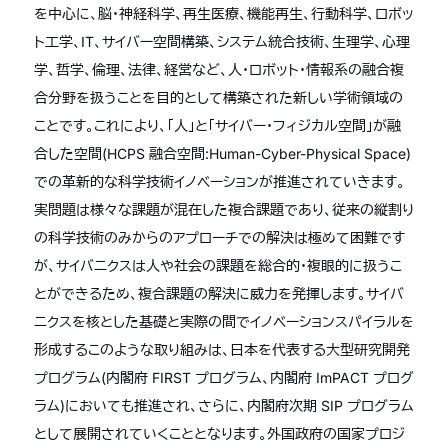
を中心に、脳・神経科学、再生医療、機能再生、行動科学、ロボッ
ト工学、IT、サイバー空間構築、システム統合技術、生理学、心理
学、哲学、倫理、法律、経営など、人・ロボット・情報系の融合複
合分野を扱うことを目的として構築された新しい学術領域の
ことです。これにより、「人」と「サイバー・フィジカル空間」が融
合した空間(HCPS 融合空間:Human-Cyber-Physical Space)
での革新的な科学技術イノベーションが推進されていきます。
実問題は様々な課題が混在した複合課題であり、従来の縦割り
の科学技術のみからのアプローチでの解決は極めて困難です
が、サイバニクスは人や社会の課題を総合的・複眼的に扱うこ
とができるため、複合課題の解決に威力を発揮します。サイバ
ニクスを核とした基礎と実際の間でイノベーションスパイラルを
形成するこのような取り組みは、日本を代表する大型研究開発
プログラム(内閣府 FIRST プログラム、内閣府 ImPACT プログ
ラム)においても推進され、さらに、内閣府次期 SIP プログラム
として展開されていくこととなります。外国政府の国家プロジ