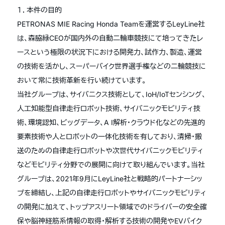
１．本件の目的
PETRONAS MIE Racing Honda Teamを運営するLeyLine社
は、森脇緑CEOが国内外の自動二輪車競技にて培ってきたレ
ースという極限の状況下における開発力、試作力、製造、運営
の技術を活かし、スーパーバイク世界選手権などの二輪競技に
おいて常に技術革新を行い続けています。
当社グループは、サイバニクス技術として、IoH/IoTセンシング、
人工知能型自律走行ロボット技術、サイバニックモビリティ技
術、環境認知、ビッグデータ、A I解析・クラウド化などの先進的
要素技術や人とロボットの一体化技術を有しており、清掃・搬
送のための自律走行ロボットや次世代サイバニックモビリティ
などモビリティ分野での展開に向けて取り組んでいます。当社
グループは、2021年9月にLeyLine社と戦略的パートナーシッ
プを締結し、上記の自律走行ロボットやサイバニックモビリティ
の開発に加えて、トップアスリート領域でのドライバーの安全確
保や脳神経筋系情報の取得・解析する技術の開発やEVバイク