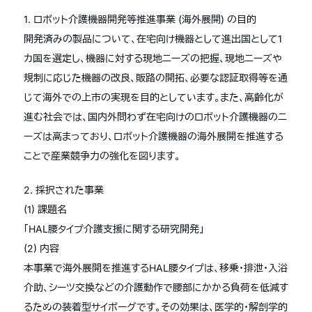
1. ロボット介護機器開発等推進事業 (海外展開) の目的
開発済みの製品について、在宅向け機器として進出国として1
カ国を選定し、機器に対する現地ニーズの把握、現地ニーズや
規制に応じた機器の改良、販路の開拓、必要な認証取得等を通
じて海外での上市の実現を目的としています。また、高齢化が
進む社会では、国内外問わず在宅向けのロボット介護機器のニ
ーズは高まっており、ロボット介護機器の海外展開を推進する
ことで産業競争力の強化を図ります。
2. 採択された事業
(1) 課題名
「HAL腰タイプ介護支援に関する研究開発」
(2) 内容
本事業で海外展開を推進するHAL腰タイプは、移乗・排泄・入浴
介助、シーツ交換などの介護動作で腰部にかかる負荷を低減す
るための装着型サイボーグです。その効果は、医学的・解剖学的