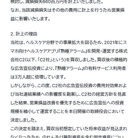
検討し、減損損失660百万円を計上いたしました。
なお、当該減損損失はその他の費用に計上を行うため営業損
益に影響いたします。
2. 計上の理由
当社は、ヘルスケア分野での事業拡大を図るため、2021年にス
マホ向けヘルスケアアプリ『熟睡アラーム』を開発・運営する株式
会社C2(以下、「C2社」という)を買収しました。買収後の積極的
な広告宣伝投資により、『熟睡アラーム』の有料サービス利用者
は3万人超に倍増しています。
しかしながら、この度、C2社の広告宣伝投資の費用対効果およ
び当社連結業績への影響度を勘案し、C2社の経営方針を見直
した結果、営業損益改善を優先するために広告宣伝への投資
規模を縮小して運営することを本日開催の取締役会において
決定しました。
この決定を踏まえ、買収当初想定していた将来収益が見込まれ
なくなったため、のれん及び無形資産を含む固定資産につい