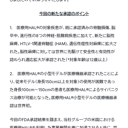
今回の新たな承認のポイント
1. 医療用HAL®の対象疾患が、既に承認済みの脊髄損傷、脳
卒中、進行性の8つの神経・筋難病疾患に加えて、新たに脳性
麻痺、HTLV-1関連脊髄症 (HAM)、遺伝性痙性対麻痺に拡大さ
れた。脳性麻痺に対しては世界に先駆けて安全性と有効性が
認められ適応拡大が承認された（*対象年齢は12歳以上）
2. 医療用HAL®の小型モデルが医療機器承認されたことによ
り、従来モデル（身長150cm以上を対象）の使用が困難であっ
た身長100cm〜150cmの患者も医療用HAL®によるサイバニク
ス治療が可能となった。医療用HAL®小型モデルの医療機器承
認は世界初。
今回のFDA承認結果を踏まえ、当社グループの米国における
医療用HAL®を利用した事業展開を更に加速させると共に、世