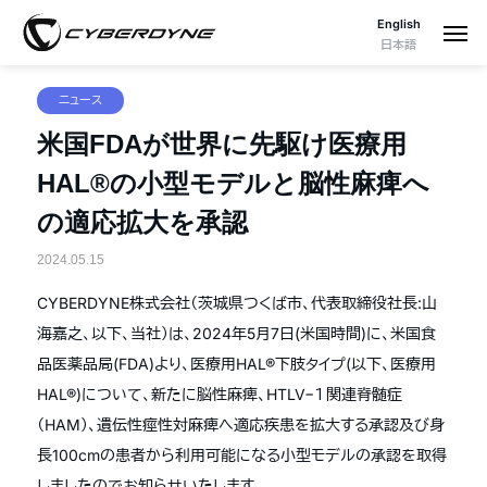
English
日本語
ニュース
米国FDAが世界に先駆け医療用
HAL®の小型モデルと脳性麻痺へ
の適応拡大を承認
2024.05.15
CYBERDYNE株式会社（茨城県つくば市、代表取締役社長:山
海嘉之、以下、当社）は、2024年5月7日(米国時間)に、米国食
品医薬品局(FDA)より、医療用HAL®下肢タイプ(以下、医療用
HAL®)について、新たに脳性麻痺、HTLV−１関連脊髄症
（HAM）、遺伝性痙性対麻痺へ適応疾患を拡大する承認及び身
長100cmの患者から利用可能になる小型モデルの承認を取得
しましたのでお知らせいたします。