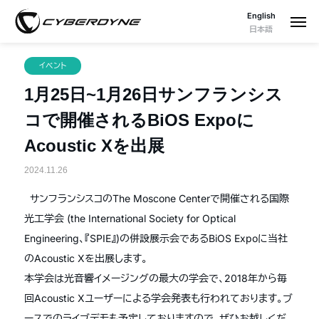
English
日本語
イベント
1月25日~1月26日サンフランシス
コで開催されるBiOS Expoに
Acoustic Xを出展
2024.11.26
サンフランシスコの
The Moscone Center
で開催される国際
光工学会
(the International Society for Optical
Engineering
、『
SPIE
』
)
の併設展示会である
BiOS Expo
に当社
の
Acoustic X
を出展します。
本学会は光音響イメージングの最大の学会で、
2018
年から毎
回
Acoustic X
ユーザーによる学会発表も行われております。ブ
ースでのライブデモも予定しておりますので、ぜひお越しくだ