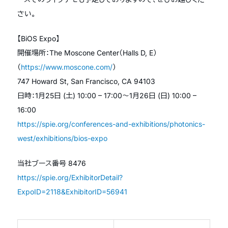
さい。
【
BiOS Expo
】
開催場所：
The Moscone Center
（
Halls D, E
）
（
https://www.moscone.com/
）
747 Howard St, San Francisco, CA 94103
日時：
1
月
25
日
(
土
) 10:00
–
17:00
〜
1
月
26
日
(
日
) 10:00
–
16:00
https://spie.org/conferences-and-exhibitions/photonics-
west/exhibitions/bios-expo
当社ブース番号
8476
https://spie.org/ExhibitorDetail?
ExpoID=2118&ExhibitorID=56941