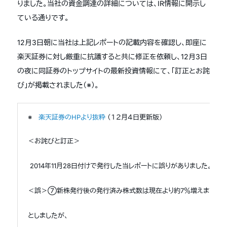
りました。当社の資金調達の詳細については、IR情報に開示し
ている通りです。
12月3日朝に当社は上記レポートの記載内容を確認し、即座に
楽天証券に対し厳重に抗議すると共に修正を依頼し、12月3日
の夜に同証券のトップサイトの最新投資情報にて、「訂正とお詫
び」が掲載されました（※）。
※
楽天証券のHPより抜粋
（１２月４日更新版）
＜お詫びと訂正＞
2014年11月28日付けで発行した当レポートに誤りがありました。C
＜誤＞⑦新株発行後の発行済み株式数は現在より約7％増えます。ま
としましたが、