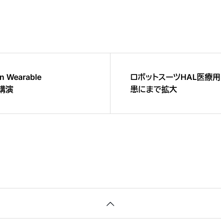
on Wearable
ロボットスーツHAL医療
調講演
患にまで拡大