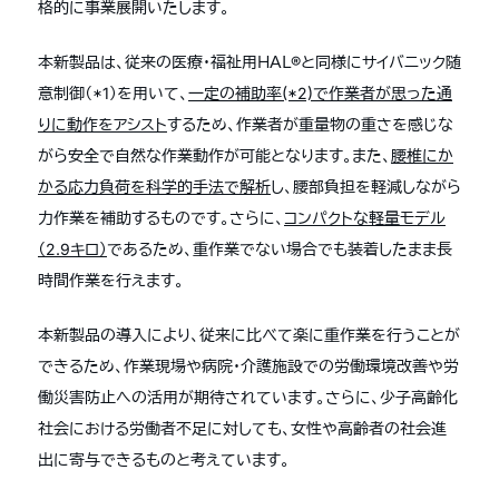
格的に事業展開いたします。
本新製品は、従来の医療・福祉用ＨＡＬ®と同様にサイバニック随
意制御（*1）を用いて、
一定の補助率(*2)で作業者が思った通
りに動作をアシスト
するため、作業者が重量物の重さを感じな
がら安全で自然な作業動作が可能となります。また、
腰椎にか
かる応力負荷を科学的手法で解析
し、腰部負担を軽減しながら
力作業を補助するものです。さらに、
コンパクトな軽量モデル
（2.9キロ）
であるため、重作業でない場合でも装着したまま長
時間作業を行えます。
本新製品の導入により、従来に比べて楽に重作業を行うことが
できるため、作業現場や病院・介護施設での労働環境改善や労
働災害防止への活用が期待されています。さらに、少子高齢化
社会における労働者不足に対しても、女性や高齢者の社会進
出に寄与できるものと考えています。