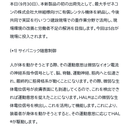
本日（9月30日）、本新製品の初の出荷先として、最大手ゼネコ
ンの株式会社大林組様向けに有償レンタル機体を納品し、今後
共同で実証を行いつつ建設現場での重作業分野で活用し、現
場環境の改善と労働者不足の解消を目指します。今回は5台が
現場に投入されます。
(*1) サイバニック随意制御
人が体を動かそうとする際、その運動意思は微弱なイオン電流
の神経系指令信号として、脳、脊髄、運動神経、筋肉へと伝達さ
れ、最終的に筋骨格系が動くことになります。その際、微弱な生
体電位信号が皮膚表面にも到達してくるので、これを検出でき
れば運動意思を捉えたことになります。ＨＡＬ®はこの微弱な生
体電位信号を検出し、これを活用して機能します。これにより、
装着者が身体を動かそうとすると、その運動意思に応じてＨＡＬ
®が駆動します。