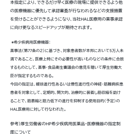
本指定により、できるだけ早く医療の現場に提供できるよう他
の医療機器に優先して承認審査が行なわれるなどの支援措置
を受けることができるようになり、当社HAL医療用の薬事承認
に向け更なるスピードアップが期待されます。
※希少疾病用医療機器：
薬事法（第77条の２）に基づき、対象患者数が本邦において5万人未
満であること、医療上特にその必要性が高いものなどの条件に合致
するものとして、薬事・食品衛生審議会の意見を聴いて厚生労働大
臣が指定するものである。
今回の指定は、緩徐進行性あるいは慢性進行性の神経・筋難病疾患
患者を対象として、定期的、間欠的、治療的に装着し筋収縮を助け
ることで、筋萎縮と筋力低下の進行を抑制する使用目的（予定）の
HAL医療用に対して行なわれた。
参考）厚生労働省のHP希少疾病用医薬品・医療機器の指定制
度について