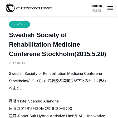
English
日本語
イベント
Swedish Society of
Rehabilitation Medicine
Conferene Stockholm(2015.5.20)
2015.04.14
Swedish Society of Rehabilitation Medicine Conferene
Stockholmにおいて、山海教授の講演会が下記のとおり行わ
れます。
場所：Hotel Scandic Ariandne
日時：2015年5月20日（水）8：20−9：00
題目：Robot Suit Hybrid Assistive Limb/HAL – Innovative