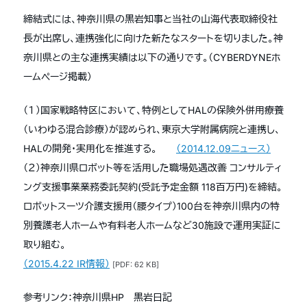
締結式には、神奈川県の黒岩知事と当社の山海代表取締役社
長が出席し、連携強化に向けた新たなスタートを切りました。
神
奈川県との主な連携実績は以下の通りです。（CYBERDYNEホ
ームページ掲載）
（１）国家戦略特区において、特例としてHALの保険外併用療養
（いわゆる混合診療）が認められ、東京大学附属病院と連携し、
HALの開発・実用化を推進する。
（2014.12.09ニュース）
（２）神奈川県ロボット等を活用した職場処遇改善 コンサルティ
ング支援事業業務委託契約(受託予定金額 118百万円)を締結。
ロボットスーツ介護支援用（腰タイプ）100台を神奈川県内の特
別養護老人ホームや有料老人ホームなど30施設で運用実証に
取り組む。
（2015.4.22 IR情報）
[PDF: 62 KB]
参考リンク：神奈川県HP 黒岩日記