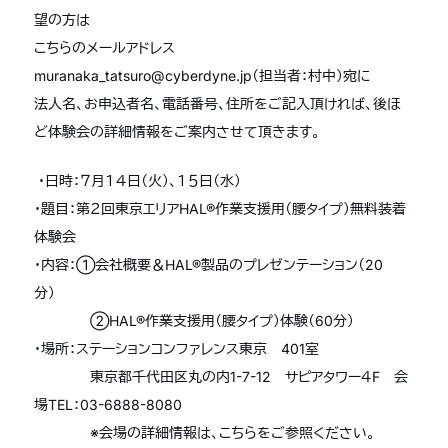
望の方は
こちらのメールアドレス
muranaka_tatsuro@cyberdyne.jp（担当者：村中）宛に
法人名、お申込者名、電話番号、住所をご記入頂ければ、後ほ
ど体験会の詳細情報をご案内させて頂きます。
・日時：７月１４日（火）、１５日（水）
・題目：第２回東京エリアHAL®作業支援用（腰タイプ）無料装着
体験会
・内容：①会社概要＆HAL®製品のプレゼンテーション（20
分）
②HAL®作業支援用（腰タイプ）体験（60分）
・場所：ステーションコンファレンス東京 401室
東京都千代田区丸の内1-7-12 サピアタワー４F 会
場TEL：03-6888-8080
※会場の詳細情報は、こちらをご参照ください。