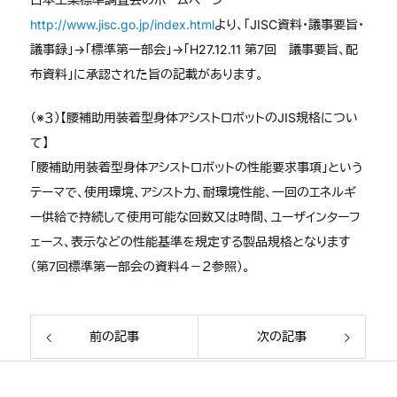
http://www.jisc.go.jp/index.html
より、「JISC資料・議事要旨・
議事録」→「標準第一部会」→「H27.12.11 第7回 議事要旨、配
布資料」に承認された旨の記載があります。
（※３）【腰補助用装着型身体アシストロボットのJIS規格につい
て】
「腰補助用装着型身体アシストロボットの性能要求事項」という
テーマで、使用環境、アシスト力、耐環境性能、一回のエネルギ
ー供給で持続して使用可能な回数又は時間、ユーザインターフ
ェース、表示などの性能基準を規定する製品規格となります
（第7回標準第一部会の資料４－２参照）。
前の記事
次の記事