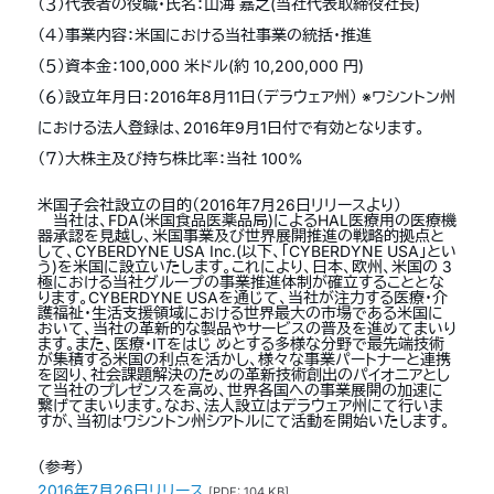
（３）代表者の役職・氏名：山海 嘉之(当社代表取締役社長)
（４）事業内容：米国における当社事業の統括・推進
（５）資本金：100,000 米ドル(約 10,200,000 円)
（６）設立年月日：2016年8月11日（デラウェア州） ※ワシントン州
における法人登録は、2016年9月1日付で有効となります。
（７）大株主及び持ち株比率：当社 100%
米国子会社設立の目的（2016年7月26日リリースより）
当社は、FDA(米国食品医薬品局)によるHAL医療用の医療機
器承認を見越し、米国事業及び世界展開推進の戦略的拠点と
して、CYBERDYNE USA Inc.(以下、「CYBERDYNE USA」とい
う)を米国に設立いたします。これにより、日本、欧州、米国の 3
極における当社グループの事業推進体制が確立することとな
ります。CYBERDYNE USAを通じて、当社が注力する医療・介
護福祉・生活支援領域における世界最大の市場である米国に
おいて、当社の革新的な製品やサービスの普及を進めてまいり
ます。また、医療・ITをはじ めとする多様な分野で最先端技術
が集積する米国の利点を活かし、様々な事業パートナーと連携
を図り、社会課題解決のための革新技術創出のパイオニアとし
て当社のプレゼンスを高め、世界各国への事業展開の加速に
繋げてまいります。なお、法人設立はデラウェア州にて行いま
すが、当初はワシントン州シアトルにて活動を開始いたします。
（参考）
2016年7月26日リリース
[PDF: 104 KB]