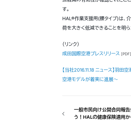
す。
HAL®作業支援用(腰タイプ)は
荷を大きく低減できることを明ら
（リンク）
成田国際空港プレスリリース
[PDF
【当社2016.11.18 ニュー
空港モデルが着実に進展～
一般市民向け公開合同報告
う！HALの健康保険適用か
で」 （2017.1.28）