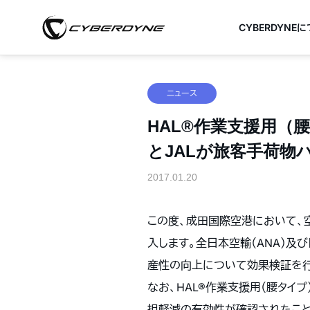
CYBERDYNE
ニュース
HAL®作業支援用（
とJALが旅客手荷物
2017.01.20
この度、成田国際空港において、空
入します。全日本空輸（ANA）及
産性の向上について効果検証を行
なお、HAL®作業支援用（腰タイ
担軽減の有効性が確認されたことか