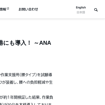
English
情報
お問い合わせ
日本語
にも導入！ ～ANA
®作業支援用（腰タイプ）を試験導
ッフが装着し、腰への負担軽減や生
フが約１年間検証した結果、作業負
株）が10台を本格導入しておりま