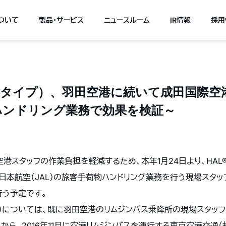
について
製品・サービス
ニュースルーム
IR情報
採用
腰タイプ）、羽田空港に続いて成田国際空港
ハンドリング業務で効果を検証～
港スタッフの作業負担を軽減するため、本年1月24日より、HAL
び日本航空（JAL）の旅客手荷物ハンドリング業務を行う現場スタ
う予定です。
プ）については、既に羽田空港のリムジンバス乗降所の現場スタッ
ら、2016年11月に空港リムジンバスを運行する東京空港交通（