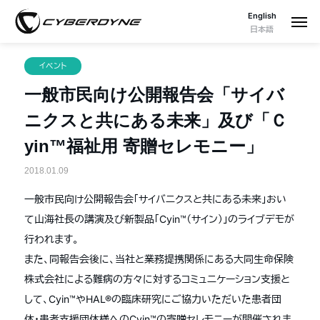
English
日本語
イベント
一般市民向け公開報告会「サイバ
ニクスと共にある未来」及び「Ｃ
yin™福祉用 寄贈セレモニー」
2018.01.09
一般市民向け公開報告会「サイバニクスと共にある未来」おい
て山海社長の講演及び新製品「Cyin™（サイン）」のライブデモが
行われます。
また、同報告会後に、当社と業務提携関係にある大同生命保険
株式会社による難病の方々に対するコミュニケーション支援と
して、Cyin™やHAL®の臨床研究にご協力いただいた患者団
体・患者支援団体様へのCyin™の寄贈セレモニーが開催されま