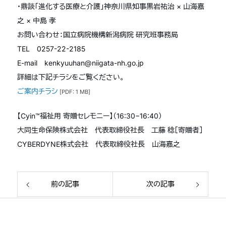
・鼎談「進化する医療と介護」神奈川県知事黒岩祐治 × 山海嘉
之 × 中島 孝
お問い合わせ：国立病院機構新潟病院 研究班事務局
TEL 0257-22-2185
E-mail kenkyuuhan@niigata-nh.go.jp
詳細は下記チラシをご覧ください。
ご案内チラシ
[PDF: 1 MB]
【Cyin™福祉用 寄贈セレモニー】（16:30−16:40）
大同生命保険株式会社 代表取締役社長 工藤 稔［寄贈者］
CYBERDYNE株式会社 代表取締役社長 山海嘉之
前の記事
次の記事