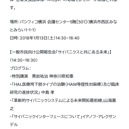
す。
場所：パシフィコ横浜 会議センター5階［501］（横浜市西区みな
とみらい1-1-1）
日時：2018年1月13日（土）14:30−16:40
【一般市民向け公開報告会「サイバニクスと共にある未来」】
（14:30−16:30）
プログラム：
・特別講演 黒岩祐治 神奈川県知事
・「ＨAL医療用下肢タイプの治験（ＨAM等痙性対麻痺）及び臨床
研究の進捗状況」 中島 孝
・「革新的サイバニックシステムによる未来開拓最前線」山海嘉
之
・「サイバニックインターフェースについて」イアノフ・アレクサン
デル