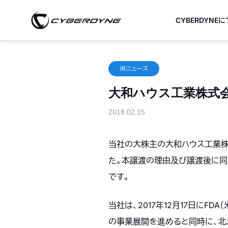
CYBERDYNE
IRニュース
大和ハウス工業株式
2018.02.15
当社の大株主の大和ハウス工業株
た。本譲渡の理由及び譲渡後に
です。
当社は、
2017
年
12
月
17
日に
FDA
（
の事業展開を進めると同時に、北