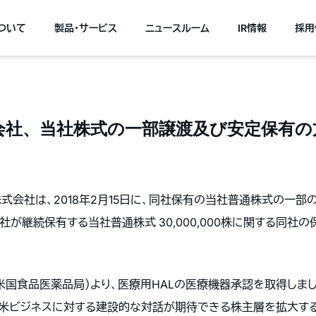
について
製品・サービス
ニュースルーム
IR情報
採用
会社、当社株式の一部譲渡及び安定保有の
式会社は、
2018
年
2
月
15
日に、同社保有の当社普通株式の一部
同社が継続保有する当社普通株式
30,000,000
株に関する同社の
米国食品医薬品局）より、医療用
HAL
の医療機器承認を取得しまし
米ビジネスに対する建設的な対話が期待できる株主層を拡大す