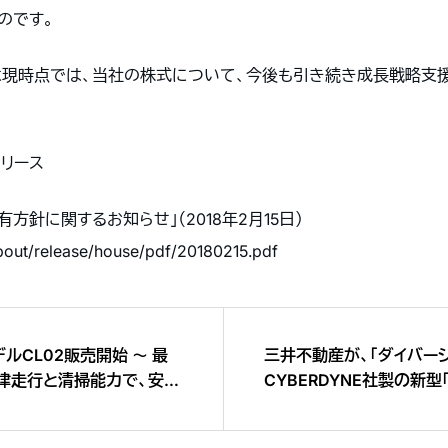
のです。
は現時点では、当社の株式について、今後も引き続き成長戦略支
リース
有方針に関するお知らせ」（
2018
年
2
月
15
日）
out/release/house/pdf/20180215.pdf
ルCL02販売開始 ～ 最
三井不動産が、「ダイバー
律走行と清掃能力で、安全
CYBERDYNE社製の新型
現 ～
定