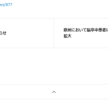
ews/977
欧州において脳卒中患者
知らせ
拡大