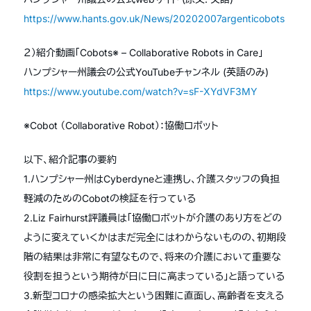
https://www.hants.gov.uk/News/20202007argenticobots
２）紹介動画「Cobots※ – Collaborative Robots in Care」
ハンプシャー州議会の公式YouTubeチャンネル (英語のみ)
https://www.youtube.com/watch?v=sF-XYdVF3MY
※Cobot （Collaborative Robot）：協働ロボット
以下、紹介記事の要約
1.ハンプシャー州はCyberdyneと連携し、介護スタッフの負担
軽減のためのCobotの検証を行っている
2.Liz Fairhurst評議員は「協働ロボットが介護のあり方をどの
ように変えていくかはまだ完全にはわからないものの、初期段
階の結果は非常に有望なもので、将来の介護において重要な
役割を担うという期待が日に日に高まっている」と語っている
3.新型コロナの感染拡大という困難に直面し、高齢者を支える