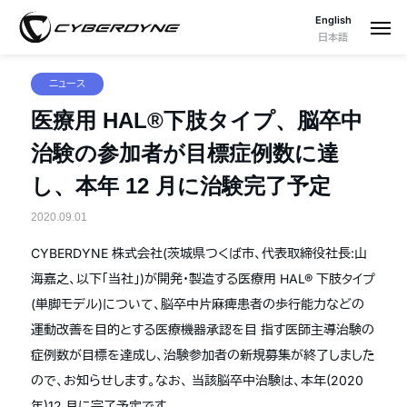
English
日本語
ニュース
医療用 HAL®下肢タイプ、脳卒中
治験の参加者が目標症例数に達
し、本年 12 月に治験完了予定
2020.09.01
CYBERDYNE 株式会社(茨城県つくば市、代表取締役社長:山
海嘉之、以下「当社」)が開発・製造する医療用 HAL® 下肢タイプ
(単脚モデル)について、脳卒中片麻痺患者の歩行能力などの
運動改善を目的とする医療機器承認を目 指す医師主導治験の
症例数が目標を達成し、治験参加者の新規募集が終了しました
ので、お知らせします。なお、 当該脳卒中治験は、本年(2020
年)12 月に完了予定です。