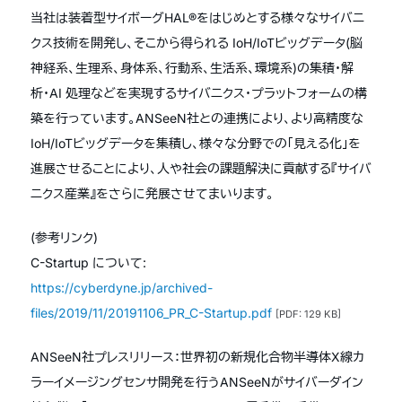
当社は装着型サイボーグHAL®をはじめとする様々なサイバニ
クス技術を開発し、そこから得られる IoH/IoTビッグデータ(脳
神経系、生理系、身体系、行動系、生活系、環境系)の集積・解
析・AI 処理などを実現するサイバニクス・プラットフォームの構
築を行っています。ANSeeN社との連携により、より高精度な
IoH/IoTビッグデータを集積し、様々な分野での「見える化」を
進展させることにより、人や社会の課題解決に貢献する『サイバ
ニクス産業』をさらに発展させてまいります。
(参考リンク)
C-Startup について:
https://cyberdyne.jp/archived-
files/2019/11/20191106_PR_C-Startup.pdf
[PDF: 129 KB]
ANSeeN社プレスリリース：世界初の新規化合物半導体X線カ
ラーイメージングセンサ開発を行うANSeeNがサイバーダイン