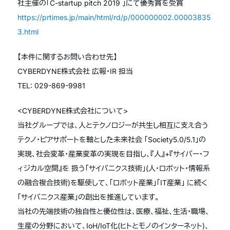
社主催の「C-startup pitch 2019 」にて優秀賞を受賞
https://prtimes.jp/main/html/rd/p/000000002.00003835
3.html
【本件に関するお問い合わせ先】
CYBERDYNE株式会社 広報・IR 担当
TEL: 029-869-9981
<CYBERDYNE株式会社について>
当社グループでは、人とテクノロジーが共生し相互に支え合う
テクノ・ピアサポートを軸とした未来社会 「Society5.0/5.1」の
実現、社会変革・産業変革の実現を目指し、『人』+『サイバー・フ
ィジカル空間』を 扱う「サイバニクス技術」(人・ロボット・情報系
の融合複合技術)を駆使して、「ロボット産業」「IT産業」 に続く
「サイバニクス産業」の創出を推進しています。
当社の先端技術の独自性と優位性は、医療、福祉、生活・職場、
生産の分野において、IoH/IoT化(ヒトとモノのインターネット)、