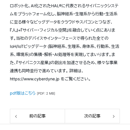
ロボット化、AI化されたHAL®に代表されるサイバニックシステ
ムをプラットフォーム化し、脳神経系・生理系から行動・生活系
に至る様々なビッグデータをクラウドやスパコンとつなぎ、
『人』+『サイバー・フィジカル空間』を融合していく点にありま
す。当社のデバイスやインターフェースで得られた全ての
IoH/IoTビッグデータ (脳神経系、生理系、身体系、行動系、生活
系、環境系)の集積・解析・AI処理等を実現してまいります。ま
た、『サイバニクス産業』の創出を加速させるため、様々な事業
連携も同時並行で進めています。 詳細は、
https://www.cyberdyne.jp をご覧ください。
pdf版はこちら
[PDF: 2 MB]
前の記事
次の記事