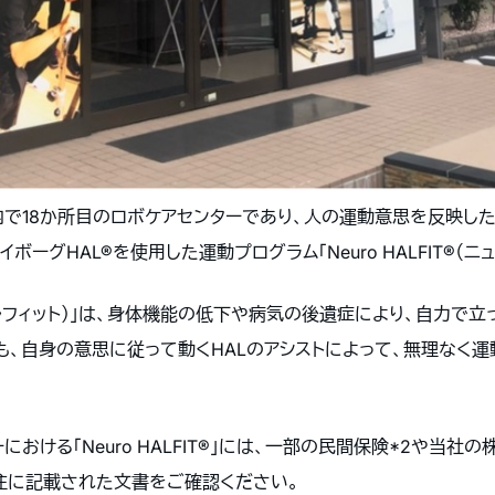
内で18か所目のロボケアセンターであり、人の運動意思を反映し
ーグHAL®を使用した運動プログラム「Neuro HALFIT®（ニ
ューロハルフィット）」は、身体機能の低下や病気の後遺症により、自力で
も、自身の意思に従って動くHALのアシストによって、無理なく運
おける「Neuro HALFIT®」には、一部の民間保険*2や当社
注に記載された文書をご確認ください。