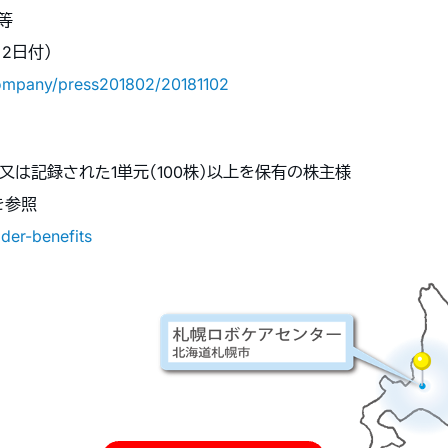
等
月2日付）
company/press201802/20181102
は記録された1単元（100株）以上を保有の株主様
を参照
lder-benefits