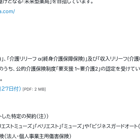
駆けとなる「未来型薬局」を目指しています。
a.com/
)」、「介護リリーフ α(終身介護保障保険)」及び「収入リリーフ(
ち、公的介護保険制度「要支援 1~要介護2」の認定を受けている方が「
。
月２７日付）
[PDF: 2 MB]
した特定の契約（注））
エストミューズ」「ベリエスト」「ミューズ」や「ビジネスガードオー
険（法人・個人事業主用傷害保険）