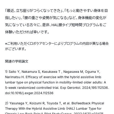
「最近、立ち座りがつらくなってきた」、「もっと動きやすい身体を目
指したい」、「腰の重さや姿勢が気になる」など、身体機能の変化が
気になっている方々に、是非、HAL腰タイプ短時間プログラムをご
体験いただければ幸いです。
※ご利用いただくロボケアセンターによりプログラムの内容が異なる場合
がございます。
関連の学術論文
1) Saito Y, Nakamura S, Kasukawa T , Nagasawa M, Oguma Y,
Narimatsu H. Efficacy of exercise with the hybrid assistive limb
lumbar type on physical function in mobility-limited older adults: A
5-week randomized controlled trial. Exp Gerontol. 2024;195:112536.
doi:10.1016/j.exger.2024.112536
2) Yasunaga Y, Koizumi R, Toyoda T, et al. Biofeedback Physical
Therapy With the Hybrid Assistive Limb (HAL) Lumbar Type for
Chronic Low Back Pain:A Pilot Study.Cureus. 2022;14(3):e23475.