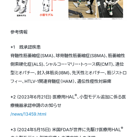
参考情報
*1 既承認疾患
脊髄性筋萎縮症(SMA)、球脊髄性筋萎縮症(SBMA)、筋萎縮性
側索硬化症(ALS)、シャルコー・マリー・トゥース病(CMT)、遠位
型ミオパチー、封入体筋炎(IBM)、先天性ミオパチー、筋ジストロ
フィー、HTLV-1関連脊髄症（HAM）、遺伝性痙性対麻痺
®
*2 (2023年6月21日) 医療用ＨＡＬ
、小型モデル追加に係る医
療機器承認申請のお知らせ
/news/13459.html
®
*3 (2024年5月15日) 米国FDAが世界に先駆け医療用ＨＡＬ