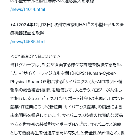
の小型モデルと脳性麻痺への適応拡大を承認
/news/14014.html
®
*4 (2024年12月13日) 欧州で医療用ＨＡＬ
の小型モデルの医
療機器認証を取得
/news/14585.html
＜CYBERDYNEについて＞
当社グループは、社会が直面する様々な課題を解決するため、
「人」+「サイバー・フィジカル空間」（HCPS: Human-Cyber-
Physical Space）を融合する「サイバニクス (人・AIロボット・情
報系の融合複合)技術」を駆使して、人とテクノロジーが共生し
て相互に支えあう「テクノピアサポート社会」の実現と、ロボット
産業・IT産業につづく新産業「サイバニクス産業」の創出による
未来開拓を推進しています。サイバニクス技術の代表的な製品
®
である世界初の装着型サイボーグＨＡＬ
は、サイバニクス治療
として機能再生を促進する高い有効性と安全性が評価され、世