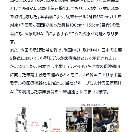
当社は2023年6月、既承認の適応疾患(*1)に対する医療機器
としてPMDAに承認申請を提出しており、この度、正式に承認
を取得しました。本承認により、従来モデル（身長150cm以上を
対象）の使用が困難であった身長100cm〜150cm（目安）の患
®
者にも、医療用ＨＡＬ
によるサイバニクス治療が可能となりま
す。
また、今回の承認取得を受け、米国(*3)、欧州(*4)、日本の主要
3拠点において、小型モデルが医療機器として承認されまし
た。これにより、日本では小型モデルを用いた治療の保険適用
に向けた申請手続きを進めるとともに、世界各国における小型
モデルの医療機器化を推進し、当社グループにおける医療用Ｈ
®
ＡＬ
を利用した事業展開を一層加速させてまいります。