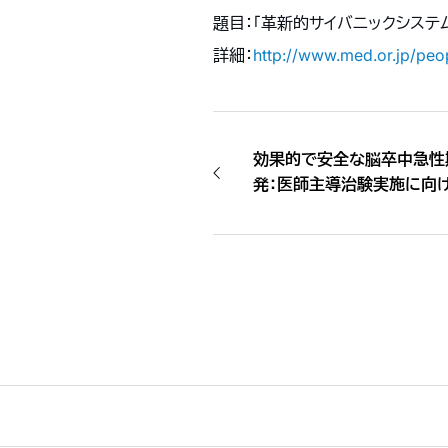
題目：「革新的サイバニックシステ
詳細：
http://www.med.or.jp/peo
効果的で安全な脳卒中急性
発：医師主導治験実施に向
けて（2017.7.24）