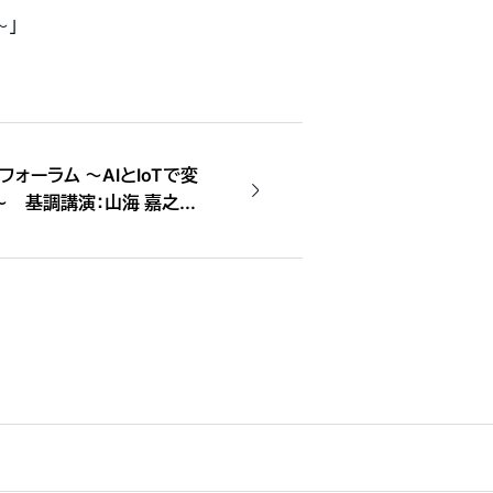
〜」
フォーラム 〜AIとIoTで変
〜 基調講演：山海 嘉之