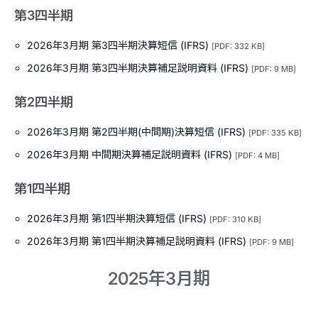
第3四半期
2026年3月期 第3四半期決算短信 (IFRS)
[PDF: 332 KB]
2026年3月期 第3四半期決算補足説明資料 (IFRS)
[PDF: 9 MB]
第2四半期
2026年3月期 第2四半期(中間期)決算短信 (IFRS)
[PDF: 335 KB]
2026年3月期 中間期決算補足説明資料 (IFRS)
[PDF: 4 MB]
第1四半期
2026年3月期 第1四半期決算短信 (IFRS)
[PDF: 310 KB]
2026年3月期 第1四半期決算補足説明資料 (IFRS)
[PDF: 9 MB]
2025年3月期