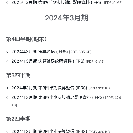
2025年3月期 第1四半期決算補足説明資料 (IFRS)
[PDF: 9 MB]
2024年3月期
第4四半期（期末）
2024年3月期 決算短信 (IFRS)
[PDF: 335 KB]
2024年3月期 決算補足説明資料 (IFRS)
[PDF: 6 MB]
第3四半期
2024年3月期 第3四半期決算短信 (IFRS)
[PDF: 328 KB]
2024年3月期 第3四半期決算補足説明資料 (IFRS)
[PDF: 424
KB]
第2四半期
2024年3月期 第2四半期決算短信 (IFRS)
[PDF: 329 KB]