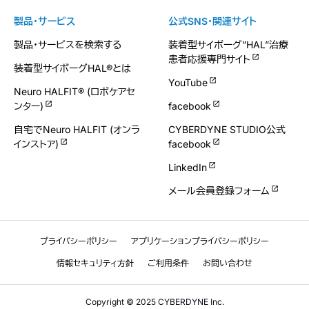
製品・サービス
公式SNS・関連サイト
製品・サービスを検索する
装着型サイボーグ”HAL”治療
患者応援専門サイト
装着型サイボーグHAL®とは
YouTube
Neuro HALFIT® (ロボケアセ
ンター)
facebook
自宅でNeuro HALFIT (オンラ
CYBERDYNE STUDIO公式
インストア)
facebook
LinkedIn
メール会員登録フォーム
プライバシーポリシー
アプリケーションプライバシーポリシー
情報セキュリティ方針
ご利用条件
お問い合わせ
Copyright © 2025 CYBERDYNE Inc.