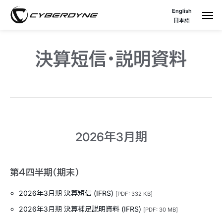
English
日本語
決算短信・説明資料
2026年3月期
第４四半期（期末）
2026年3月期 決算短信 (IFRS)
[PDF: 332 KB]
2026年3月期 決算補足説明資料 (IFRS)
[PDF: 30 MB]