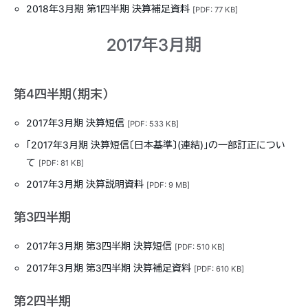
2018年3月期 第1四半期 決算補足資料
[PDF: 77 KB]
2017年3月期
第4四半期（期末）
2017年3月期 決算短信
[PDF: 533 KB]
「2017年3月期 決算短信〔日本基準〕(連結)」の一部訂正につい
て
[PDF: 81 KB]
2017年3月期 決算説明資料
[PDF: 9 MB]
第3四半期
2017年3月期 第3四半期 決算短信
[PDF: 510 KB]
2017年3月期 第3四半期 決算補足資料
[PDF: 610 KB]
第2四半期