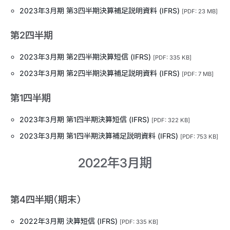
2023年3月期 第3四半期決算補足説明資料 (IFRS)
[PDF: 23 MB]
第2四半期
2023年3月期 第2四半期決算短信 (IFRS)
[PDF: 335 KB]
2023年3月期 第2四半期決算補足説明資料 (IFRS)
[PDF: 7 MB]
第1四半期
2023年3月期 第1四半期決算短信 (IFRS)
[PDF: 322 KB]
2023年3月期 第1四半期決算補足説明資料 (IFRS)
[PDF: 753 KB]
2022年3月期
第4四半期（期末）
2022年3月期 決算短信 (IFRS)
[PDF: 335 KB]