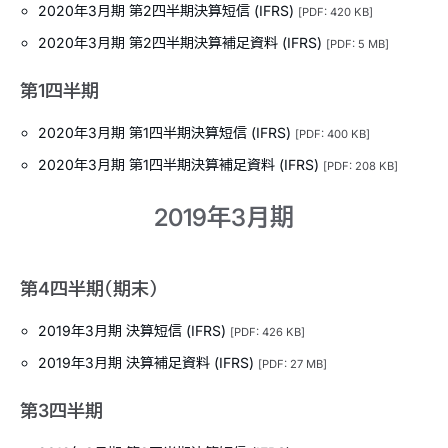
2020年3月期 第2四半期決算短信 (IFRS)
[PDF: 420 KB]
2020年3月期 第2四半期決算補足資料 (IFRS)
[PDF: 5 MB]
第1四半期
2020年3月期 第1四半期決算短信 (IFRS)
[PDF: 400 KB]
2020年3月期 第1四半期決算補足資料 (IFRS)
[PDF: 208 KB]
2019年3月期
第4四半期（期末）
2019年3月期 決算短信 (IFRS)
[PDF: 426 KB]
2019年3月期 決算補足資料 (IFRS)
[PDF: 27 MB]
第3四半期