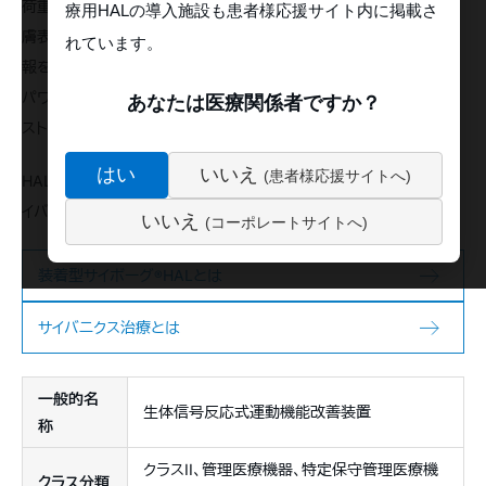
荷重センサ、体幹絶対角度センサから得られた情報と、装着者の皮
療用HALの導入施設も患者様応援サイト内に掲載さ
膚表面に貼り付けられた電極を通して得られた生体電位信号の情
れています。
報を用いて支援動作を決定し、状態に応じて各関節に配置された
パワーユニットを駆動させることで、装着者の下肢関節動作をアシ
あなたは医療関係者ですか？
ストします。
はい
いいえ
(患者様応援サイトへ)
HALの動作原理および、HALを用いた機能改善・機能再生治療「サ
イバニクス治療」の詳細は下記ページをご参照ください。
いいえ
(コーポレートサイトへ)
装着型サイボーグ
HALとは
®
サイバニクス治療とは
一般的名
生体信号反応式運動機能改善装置
称
クラスII、管理医療機器、特定保守管理医療機
クラス分類