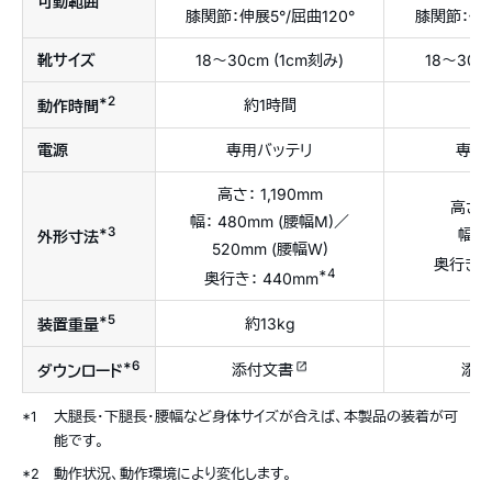
可動範囲
膝関節：伸展5°/屈曲120°
膝関節：伸展
靴サイズ
18〜30cm (1cm刻み)
18〜30c
*2
約1時間
約
動作時間
電源
専用バッテリ
専用
高さ： 1,190mm
高さ：
幅： 480mm (腰幅M)／
*3
幅： 
外形寸法
520mm (腰幅W)
奥行き： 
*4
奥行き： 440mm
*5
約13kg
約9
装置重量
*6
添付文書
添付
ダウンロード
*1
大腿長・下腿長・腰幅など身体サイズが合えば、本製品の装着が可
能です。
*2
動作状況、動作環境により変化します。