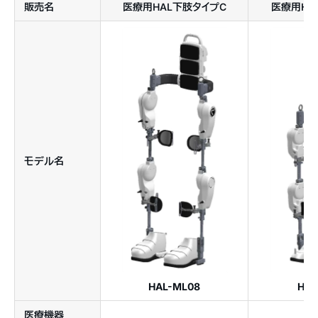
販売名
医療用HAL下肢タイプC
医療用HA
モデル名
HAL-ML08
HAL
医療機器