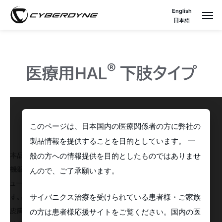
English
日本語
®
医療用HAL
下肢タイプ
医療用HAL下肢タイプとは
このページは、日本国内の医療関係者の方に弊社の
製品情報を提供することを目的としています。 一
本品は、身体に装着することによって装着者の身体運動を支援する
般の方への情報提供を目的としたものではありませ
機器です。装着者が筋肉を動かそうとした時、脳から脊髄〜運動ニ
んので、ご了承願います。
ューロンを介して筋肉に神経信号が伝わり、筋骨格系が動作しま
サイバニクス治療を受けられている患者様・ご家族
す。このとき、微弱な生体電位信号 (BES: Bioelectrical signal) が
皮膚表面に現れます。本品は、機器に内蔵された角度センサ、足底
の方は患者様応援サイトをご覧ください。国内の医