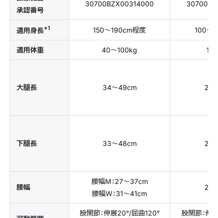
30700BZX00314000
30700BZ
承認番号
*1
150〜190cm程度
100〜
適用身長
適用体重
40〜100kg
15
大腿長
34〜49cm
23
下腿長
33〜48cm
22
腰幅M：27〜37cm
腰幅
22
腰幅W：31〜41cm
股関節：伸展20°/屈曲120°
股関節：伸展2