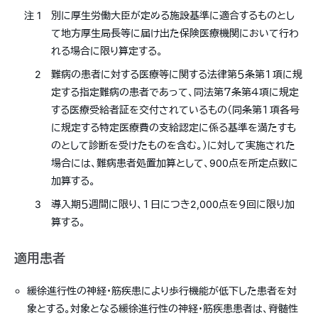
注 1
別に厚生労働大臣が定める施設基準に適合するものとし
て地方厚生局長等に届け出た保険医療機関において行わ
れる場合に限り算定する。
2
難病の患者に対する医療等に関する法律第５条第１項に規
定する指定難病の患者であって、同法第７条第４項に規定
する医療受給者証を交付されているもの（同条第１項各号
に規定する特定医療費の支給認定に係る基準を満たすも
のとして診断を受けたものを含む。）に対して実施された
場合には、難病患者処置加算として、900点を所定点数に
加算する。
3
導入期５週間に限り、１日につき2,000点を９回に限り加
算する。
適用患者
緩徐進行性の神経・筋疾患により歩行機能が低下した患者を対
象とする。対象となる緩徐進行性の神経・筋疾患患者は、脊髄性