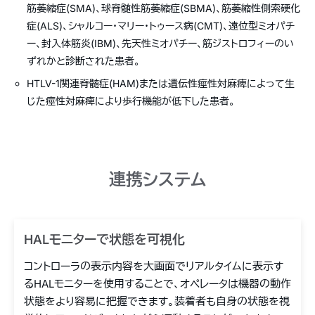
筋萎縮症(SMA)、球脊髄性筋萎縮症(SBMA)、筋萎縮性側索硬化
症(ALS)、シャルコー・マリー・トゥース病(CMT)、遠位型ミオパチ
ー、封入体筋炎(IBM)、先天性ミオパチー、筋ジストロフィーのい
ずれかと診断された患者。
HTLV-1関連脊髄症(HAM)または遺伝性痙性対麻痺によって生
じた痙性対麻痺により歩行機能が低下した患者。
連携システム
HALモニターで状態を可視化
コントローラの表示内容を大画面でリアルタイムに表示す
るHALモニターを使用することで、オペレータは機器の動作
状態をより容易に把握できます。装着者も自身の状態を視