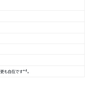
*4
変更も自在です
。