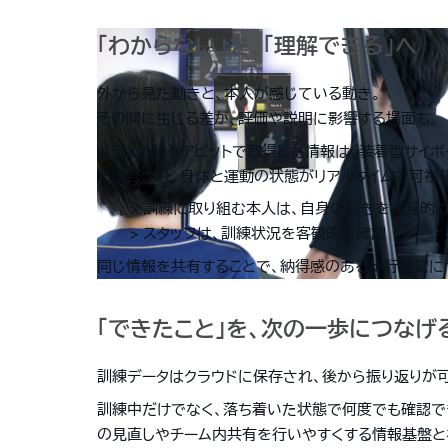
「わからない」を、「理解できる」へ
外から見た動きと、本人が感じている動き。
その間に生じる差が、評価や説明に影響する場面も。
メディカルケアピットで取得した情報は、装着型サイボ
と統合され、身体と運動の状態がリアルタイムで可視
> 訓練に取り組む本人は、自身の動きを視覚的
> スタッフは、訓練状況を客観的に確認
同じ情報を共有することで、納得感のある歩行練習に
「できたこと」を、次の一歩につなげ
訓練データはクラウドに保存され、後から振り返りが
訓練中だけでなく、落ち着いた状態で何度でも確認で
の見直しやチーム内共有を行いやすくする情報基盤と