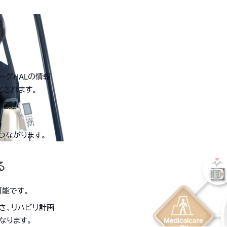
ーグHALの情報
化されます。
に把握
つながります。
る
可能です。
き、リハビリ計画
なります。