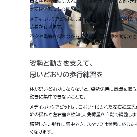
車椅子から訓練に入るまでの準備は、介助する側・さ
って身体的にも心理的にも負担。
メディカルケアピットは、車椅子のまま乗り入れられ、
装着が行えます。
不安や緊張を抑えながら、落ち着いて訓練を開始でき
す。
姿勢と動きを支えて、
思いどおりの
歩行練習を
体が思いどおりにならないと、姿勢保持に意識を取ら
動きに集中できないことも。
メディカルケアピットは、ロボット化された左右独立免
幹の揺れや左右差を検知し、免荷量を自動で調整しま
練習したい動作に集中でき、スタッフは状態に応じた
くなります。