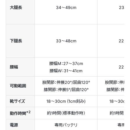
大腿長
34〜49cm
23〜
下腿長
33〜48cm
22〜
腰幅M：27〜37cm
腰幅
22〜
腰幅W：31〜41cm
股関節：伸展20°/屈曲120°
股関節：伸展20
可動範囲
膝関節：伸展5°/屈曲120°
膝関節：伸展5
靴サイズ
18〜30cm (1cm刻み)
18〜30cm
*2
約1時間（標準動作時）
約1時間（
動作時間
電源
専用バッテリ
専用バ