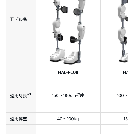
モデル名
HAL-FL08
HAL-
*1
150〜190cm程度
100〜1
適用身長
適用体重
40〜100kg
15〜