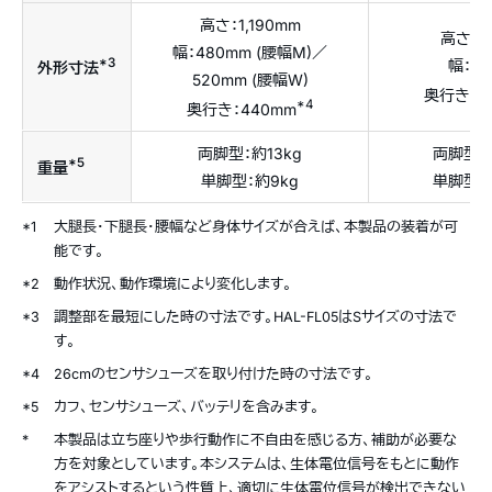
高さ：1,190mm
高さ：9
幅：480mm (腰幅M)／
*3
幅：4
外形寸法
520mm (腰幅W)
奥行き：4
*4
奥行き：440mm
両脚型：約13kg
両脚型：約
*5
重量
単脚型：約9kg
単脚型：約
*1
大腿長・下腿長・腰幅など身体サイズが合えば、本製品の装着が可
能です。
*2
動作状況、動作環境により変化します。
*3
調整部を最短にした時の寸法です。HAL-FL05はSサイズの寸法で
す。
*4
26cmのセンサシューズを取り付けた時の寸法です。
*5
カフ、センサシューズ、バッテリを含みます。
*
本製品は立ち座りや歩行動作に不自由を感じる方、補助が必要な
方を対象としています。本システムは、生体電位信号をもとに動作
をアシストするという性質上、適切に生体電位信号が検出できない